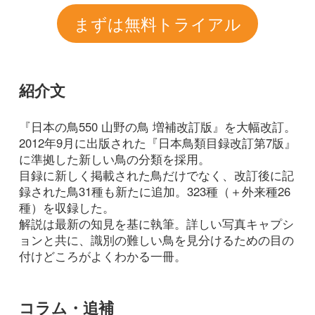
録された鳥31種も新たに追加。323種（＋外来種26
種）を収録した。
解説は最新の知見を基に執筆。詳しい写真キャプシ
ョンと共に、識別の難しい鳥を見分けるための目の
付けどころがよくわかる一冊。
コラム・追補
2018/02/21
野鳥
叶内拓哉 図鑑には載ってな
い野鳥の話
第6回 メジロの夫婦はどういう夫
婦？