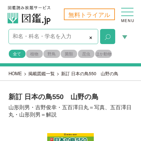
無料トライアル
MENU
×
全て
植物
野鳥
菌類
昆虫
ほか動物
HOME
>
掲載図鑑一覧
>
新訂 日本の鳥550 山野の鳥
新訂 日本の鳥550 山野の鳥
山形則男・吉野俊幸・五百澤日丸＝写真、五百澤日
丸・山形則男＝解説