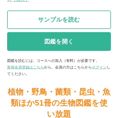
図鑑を読むには、コースへの加入（有料）が必要です。
新規会員登録はこちら
から。会員の方はこちらから
ログイン
し
てください。
植物・野鳥・菌類・昆虫・魚
類ほか51冊の生物図鑑を使
い放題
まずは無料トライアル
紹介文
『日本の鳥550 山野の鳥 増補改訂版』を大幅改訂。
2012年9月に出版された『日本鳥類目録改訂第7版』
に準拠した新しい鳥の分類を採用。
目録に新しく掲載された鳥だけでなく、改訂後に記