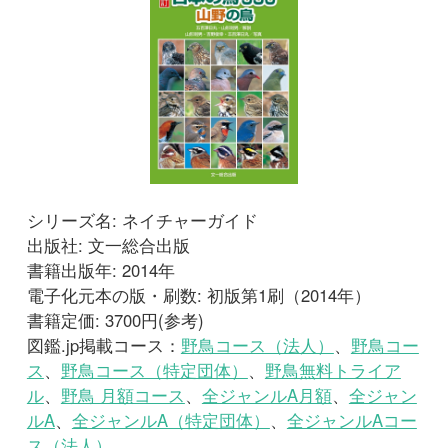
シリーズ名: ネイチャーガイド
出版社: 文一総合出版
書籍出版年: 2014年
電子化元本の版・刷数: 初版第1刷（2014年）
書籍定価: 3700円(参考)
図鑑.jp掲載コース：
野鳥コース（法人）
、
野鳥コー
ス
、
野鳥コース（特定団体）
、
野鳥無料トライア
ル
、
野鳥 月額コース
、
全ジャンルA月額
、
全ジャン
ルA
、
全ジャンルA（特定団体）
、
全ジャンルAコー
ス（法人）
サンプルを読む
図鑑を開く