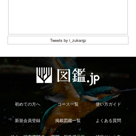
法人・研究機関で
質問・報告掲示板
補足リンク集
ご利用の方へ
マイページ
利用規約
有料会員利用規約
お問い合わせ
プライバ
｜
｜
｜
シーについて
特定商取引法に基づく表示
運営会社
インプレスグル
｜
｜
ープ