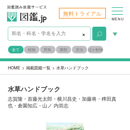
無料トライアル
MENU
×
全て
植物
野鳥
菌類
昆虫
ほか動物
HOME
>
掲載図鑑一覧
>
水草ハンドブック
水草ハンドブック
志賀隆・首藤光太郎・横川昌史・加藤将・稗田真
也・倉園知広・山ノ 内崇志