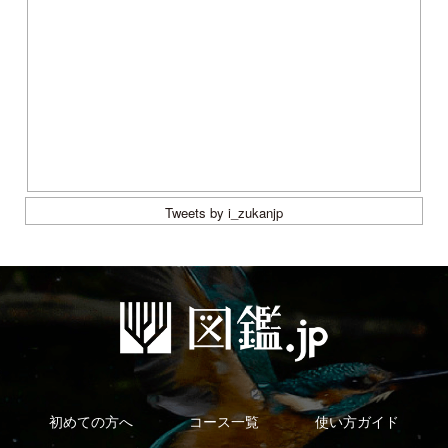
初めての方へ
コース一覧
使い方ガイド
新規会員登録
掲載図鑑一覧
よくある質問
法人・研究機関で
質問・報告掲示板
補足リンク集
ご利用の方へ
マイページ
利用規約
有料会員利用規約
お問い合わせ
プライバ
｜
｜
｜
シーについて