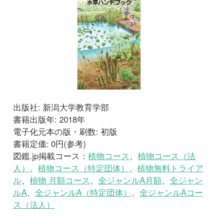
出版社: 新潟大学教育学部
書籍出版年: 2018年
電子化元本の版・刷数: 初版
書籍定価: 0円(参考)
図鑑.jp掲載コース：
植物コース
、
植物コース（法
人）
、
植物コース（特定団体）
、
植物無料トライア
ル
、
植物 月額コース
、
全ジャンルA月額
、
全ジャン
ルA
、
全ジャンルA（特定団体）
、
全ジャンルAコー
ス（法人）
サンプルを読む
図鑑を開く