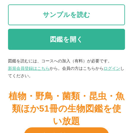
図鑑を読むには、コースへの加入（有料）が必要です。
新規会員登録はこちら
から。会員の方はこちらから
ログイン
し
てください。
植物・野鳥・菌類・昆虫・魚
類ほか51冊の生物図鑑を使
い放題
まずは無料トライアル
紹介文
初心者向けの水草同定用ガイドブック。主に関東か
ら西日本で見られる代表的な水草133種について解
説文と多くの写真で紹介。加えて，水草の特徴やそ
の調査方法についての簡単な解説や，同定のための
絵解き検索を収録。本書籍は http://wetlands.info/ に