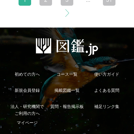
利用規約
有料会員利用規約
お問い合わせ
プライバ
｜
｜
｜
シーについて
特定商取引法に基づく表示
運営会社
インプレスグル
｜
｜
ープ
Copyright ©2016 Yama-kei Publishers co.,Ltd.
An impress Group Company. All rights reserved.