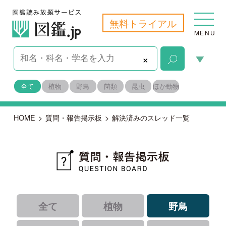
無料トライアル
MENU
×
全て
植物
野鳥
菌類
昆虫
ほか動物
HOME
>
質問・報告掲示板
>
解決済みのスレッド一覧
全て
植物
野鳥
菌類
昆虫
ほか動物
｜
｜
｜
すべて
未解決
報告
｜
解決済み
｜
識者コメントあり