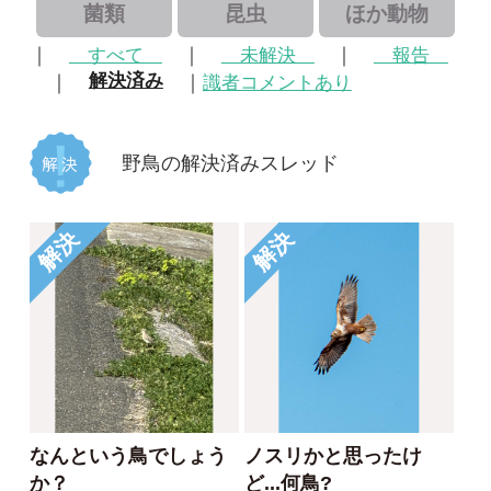
野鳥の解決済みスレッド
解決
解決
なんという鳥でしょう
ノスリかと思ったけ
か？
ど...何鳥?
少年Z
しょぐぽ
2026/03/23
2026/03/07
3
2
イナバヒタキ
チュウヒ