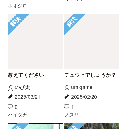
2
1
ハイタカ
ノスリ
解決
解決
この鳥の名前を教えて
この鳥の種類は
ください
しょうさい
ミチオ
2024/12/30
2025/01/03
0
2
シラガホオジロ
ヒヨドリ
解決
解決