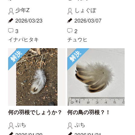
解決
解決
何の羽根でしょうか？
何の鳥の羽根？！
ぷち
ぷち
2026/01/29
2026/01/21
2
1
0
マガモ
マガモ
解決
解決