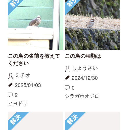
教えてください
この鳥の名前を教えて
ください
のび太
のび太
2024/11/30
2024/08/26
2
4
ノスリ
ハチクマ
1
2
3
...
31