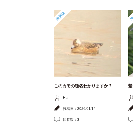
未解決
未
このカモの種名わかりますか？
鶯
Hal
投稿日：
2026/01/14
回答数：
3