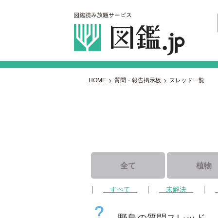
HOME
>
質問・報告掲示板
>
スレッド一覧
全て
植物
｜
｜
｜
すべて
未解決
野鳥の質問スレッド