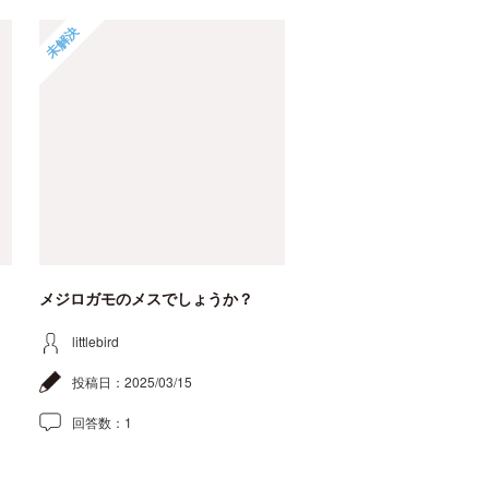
未解決
メジロガモのメスでしょうか？
littlebird
投稿日：
2025/03/15
回答数：
1