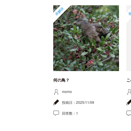
未解決
未
何の鳥？
こ
momo
投稿日：
2025/11/09
回答数：
1