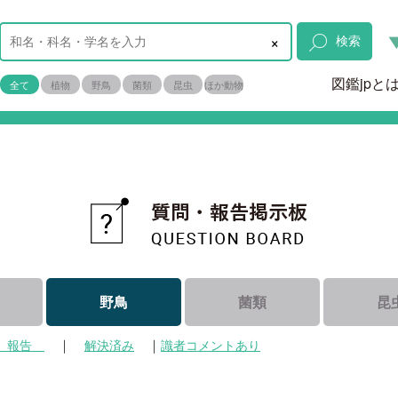
×
検索
図鑑jpと
全て
植物
野鳥
菌類
昆虫
ほか動物
野鳥
菌類
昆
｜
｜
報告
解決済み
識者コメントあり