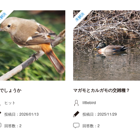
解決
未解決
でしょうか
マガモとカルガモの交雑種？
ヒット
littlebird
投稿日：
2026/01/13
投稿日：
2025/11/29
回答数：
2
回答数：
2