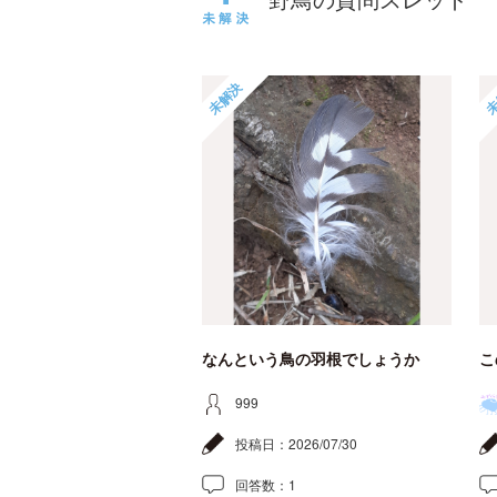
未解決
未
なんという鳥の羽根でしょうか
こ
999
投稿日：
2026/07/30
回答数：
1