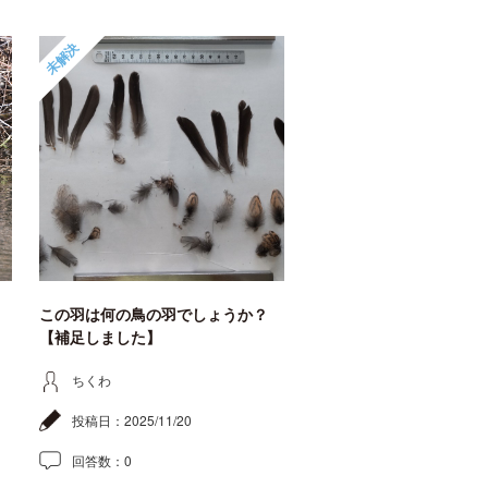
未解決
この羽は何の鳥の羽でしょうか？
【補足しました】
ちくわ
投稿日：
2025/11/20
回答数：
0