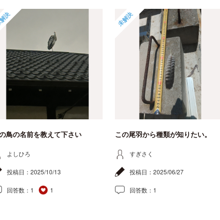
解決
未解決
の鳥の名前を教えて下さい
この尾羽から種類が知りたい。
よしひろ
すぎさく
投稿日：
2025/10/13
投稿日：
2025/06/27
回答数：
1
1
回答数：
1