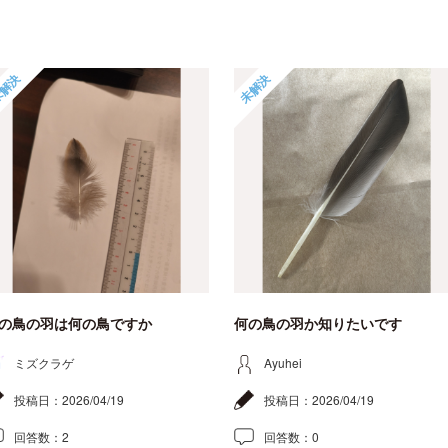
解決
未解決
の鳥の羽は何の鳥ですか
何の鳥の羽か知りたいです
ミズクラゲ
Ayuhei
投稿日：
2026/04/19
投稿日：
2026/04/19
回答数：
2
回答数：
0