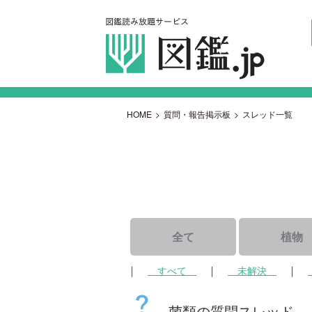
HOME
>
質問・報告掲示板
>
スレッド一覧
全て
植物
｜
｜
｜
すべて
未解決
菌類の質問スレッド