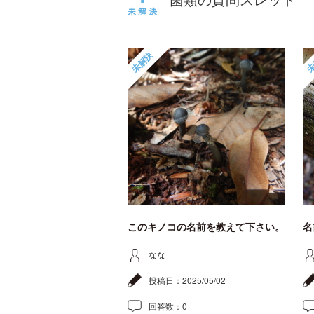
未解決
未
このキノコの名前を教えて下さい。
名
なな
投稿日：
2025/05/02
回答数：
0