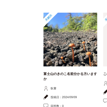
未解決
未
富士山のきのこ名前分かる方います
こ
か
臥嘗
投稿日：
2024/09/09
回答数：
0