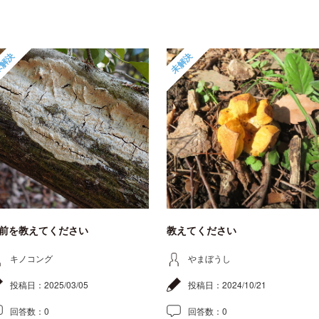
解決
未解決
前を教えてください
教えてください
キノコング
やまぼうし
投稿日：
2025/03/05
投稿日：
2024/10/21
回答数：
0
回答数：
0