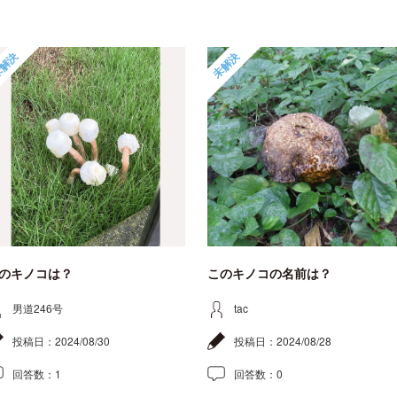
解決
未解決
のキノコは？
このキノコの名前は？
男道246号
tac
投稿日：
2024/08/30
投稿日：
2024/08/28
回答数：
1
回答数：
0