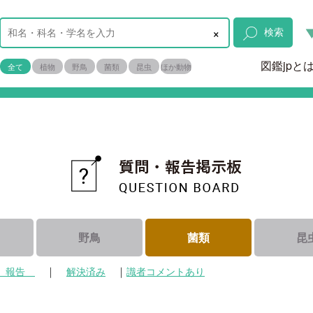
×
検索
図鑑jpと
全て
植物
野鳥
菌類
昆虫
ほか動物
野鳥
菌類
昆
｜
｜
報告
解決済み
識者コメントあり