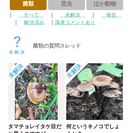
菌類の質問スレッド
未解決
未解決
タマチョレイタケ目だ
何というキノコでしょ
と思うのですが、、
うか？
Mizukan
しゃお
2023/01/26
2023/01/01
0
0
未解決
未解決