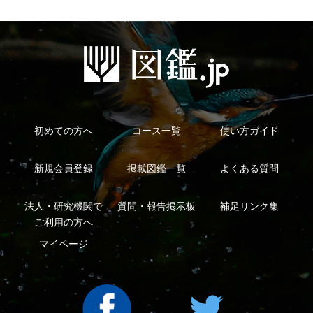
利用規約
有料会員利用規約
お問い合わせ
プライバ
｜
｜
｜
シーについて
特定商取引法に基づく表示
運営会社
インプレスグル
｜
｜
ープ
Copyright ©2016 Yama-kei Publishers co.,Ltd.
An impress Group Company. All rights reserved.