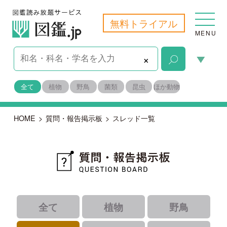
無料トライアル
MENU
×
全て
植物
野鳥
菌類
昆虫
ほか動物
HOME
>
質問・報告掲示板
>
スレッド一覧
全て
植物
野鳥
菌類
昆虫
ほか動物
｜
｜
｜
すべて
未解決
報告
｜
｜
解決済み
識者コメントあり