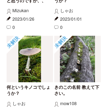
何というキノコでしょ
きのこの名前 教えて下
うか？
さい。
しゃお
mow108
2022/12/30
2022/11/16
0
0
未解決
未解決