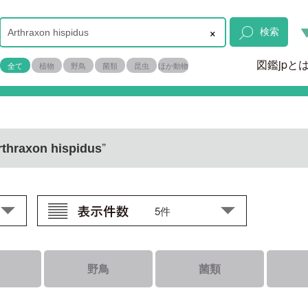
×
検索
図鑑jpと
全て
植物
野鳥
菌類
昆虫
ほか動物
”
rthraxon hispidus
野鳥
菌類