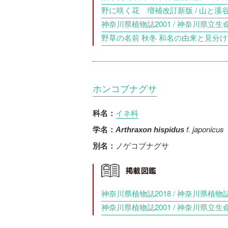
野に咲く花 増補改訂新版 / 山と溪谷社
神奈川県植物誌2001 / 神奈川県立生
野草の名前 秋冬 和名の由来と見分け方 
ホンコブナグサ
イネ科
科名：
f. japonicus
学名：
Arthraxon hispidus
ノゲコブナグサ
別名：
神奈川県植物誌2018 / 神奈川県植物誌
神奈川県植物誌2001 / 神奈川県立生