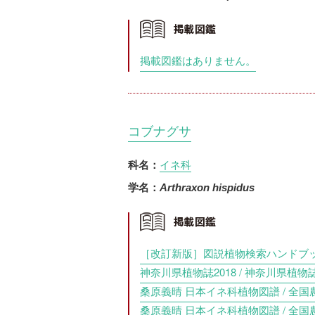
掲載図鑑はありません。
コブナグサ
イネ科
科名：
学名：
Arthraxon hispidus
［改訂新版］図説植物検索ハンドブック【
神奈川県植物誌2018 / 神奈川県植物誌
桑原義晴 日本イネ科植物図譜 / 全国農
桑原義晴 日本イネ科植物図譜 / 全国農