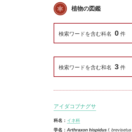
植物の図鑑
0
検索ワードを含む科名
件
3
検索ワードを含む和名
件
アイダコブナグサ
イネ科
科名：
f. brevisetus
学名：
Arthraxon hispidus