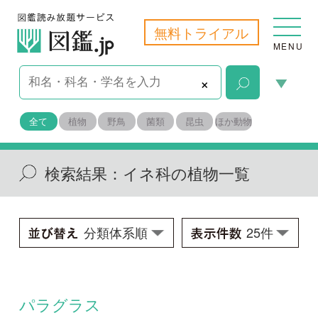
無料トライアル
MENU
×
全て
植物
野鳥
菌類
昆虫
ほか動物
検索結果：
イネ科の植物一覧
パラグラス
Brachiaria mutica
学名：