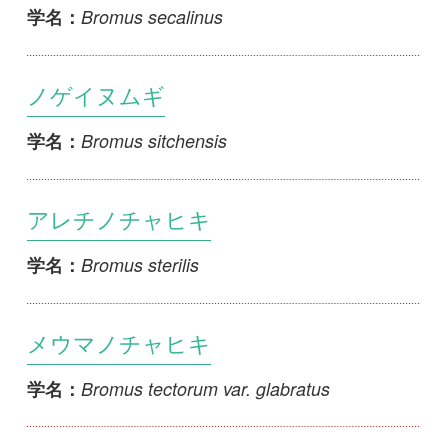
コバナノガリヤス
Calamagrostis adpressiramea
学名：
キリシマノガリヤス
Calamagrostis autumnalis subsp.
学名：
autumnalis
1
2
3
4
<<
5
6
7
8
9
...
>>