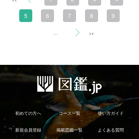
利用規約
有料会員利用規約
お問い合わせ
プライバ
｜
｜
｜
シーについて
特定商取引法に基づく表示
運営会社
インプレスグル
｜
｜
ープ
Copyright ©2016 Yama-kei Publishers co.,Ltd.
An impress Group Company. All rights reserved.