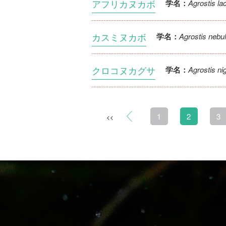
アフリカヌカボ
Agrostis la
学名：
カスミヌカボ
Agrostis nebu
学名：
クロコヌカグサ
Agrostis ni
学名：
1
2
3
<<