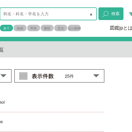
×
検索
図鑑jpと
全て
植物
野鳥
菌類
昆虫
ほか動物
覧
eoi
us