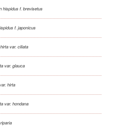
n hispidus f. brevisetus
ispidus f. japonicus
irta var. ciliata
ta var. glauca
var. hirta
rta var. hondana
riparia