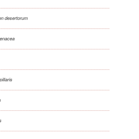
on desertorum
venacea
illaris
a
s