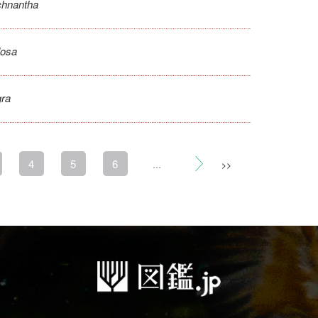
chnantha
losa
gra
4
5
6
...
>>