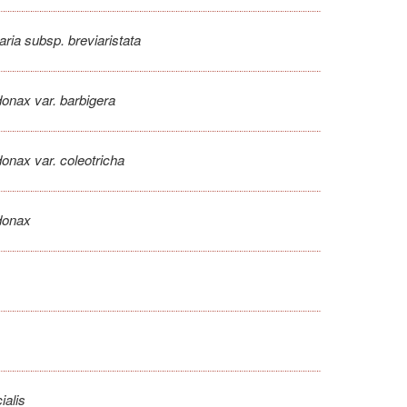
aria subsp. breviaristata
onax var. barbigera
onax var. coleotricha
donax
ialis