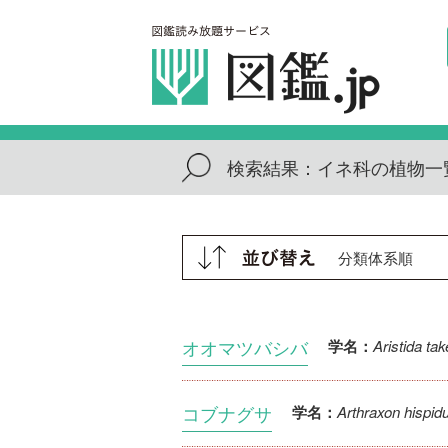
検索結果：
イネ科の植物一
オオマツバシバ
Aristida tak
学名：
コブナグサ
Arthraxon hispid
学名：