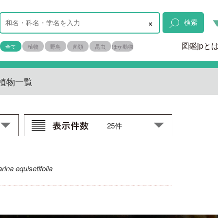
×
検索
図鑑jpと
全て
植物
野鳥
菌類
昆虫
ほか動物
植物一覧
ina equisetifolia