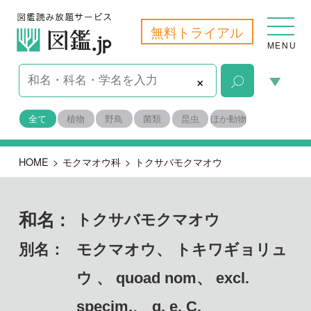
無料トライアル
MENU
×
全て
植物
野鳥
菌類
昆虫
ほか動物
HOME
>
モクマオウ科
>
トクサバモクマオウ
和名 :
トクサバモクマオウ
別名：
モクマオウ、 トキワギョリュ
ウ 、 quoad nom、 excl.
specim.、 q. e. C.
cunninghamiana )
学名：
Casuarina equisetifolia