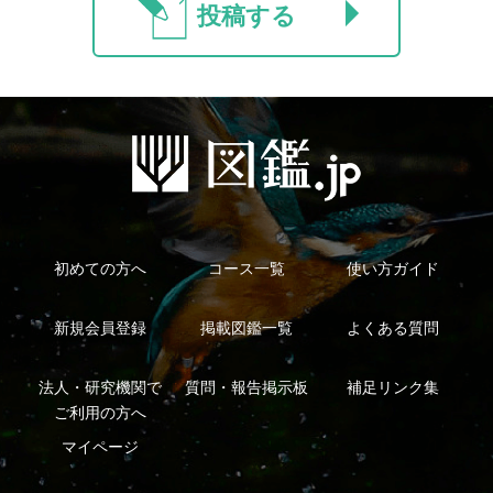
利用規約
有料会員利用規約
お問い合わせ
プライバ
｜
｜
｜
シーについて
特定商取引法に基づく表示
運営会社
インプレスグル
｜
｜
ープ
Copyright ©2016 Yama-kei Publishers co.,Ltd.
An impress Group Company. All rights reserved.