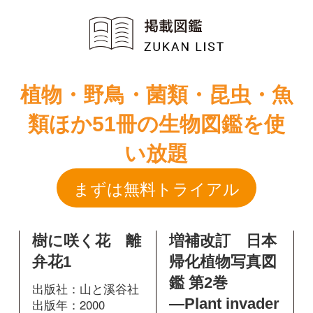
類ほか51冊の生物図鑑を使
い放題
まずは無料トライアル
樹に咲く花 離
増補改訂 日本
弁花1
帰化植物写真図
鑑 第2巻
出版社：山と溪谷社
―Plant invader
出版年：2000
500種―
出版社：全国農村教
育協会
出版年：2010
354
掲載ページ：
ページ
図鑑を開く