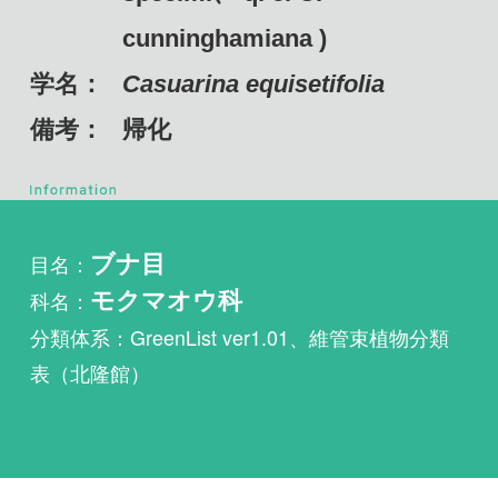
備考：
帰化
目名：
ブナ目
科名：
モクマオウ科
分類体系：GreenList ver1.01、維管束植物分類
表（北隆館）
植物・野鳥・菌類・昆虫・魚