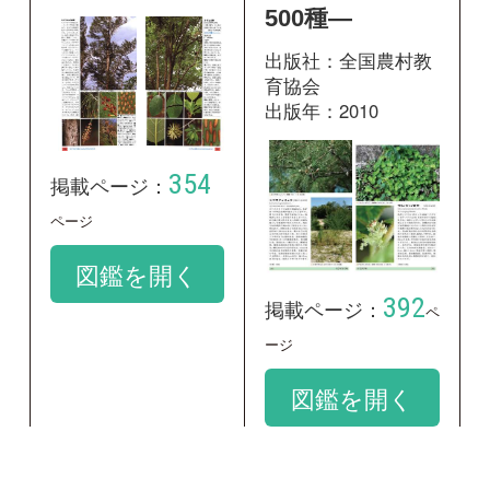
392
掲載ページ：
ペ
ージ
図鑑を開く
和名：
トクサバモクマオウ
google scholar
学名：