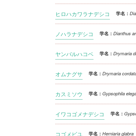
ヒロハカワラナデシコ
Dia
学名：
ノハラナデシコ
Dianthus a
学名：
ヤンバルハコベ
Drymaria d
学名：
オムナグサ
Drymaria cordata
学名：
カスミソウ
Gypsophila elega
学名：
イワコゴメナデシコ
Gypso
学名：
コゴメビユ
Herniaria glabra
学名：