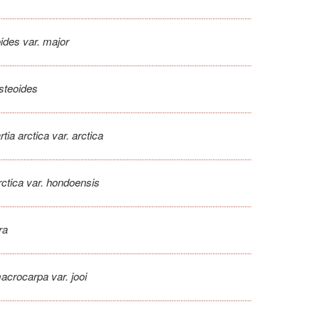
des var. major
osteoides
tia arctica var. arctica
rctica var. hondoensis
ra
acrocarpa var. jooi