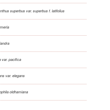
nthus superbus var. superbus f. latifolius
rmeria
iandra
 var. pacifica
ns var. elegans
phila oldhamiana