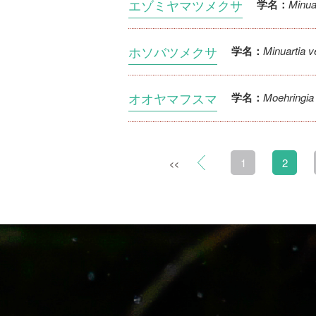
エゾミヤマツメクサ
Minua
学名：
ホソバツメクサ
Minuartia v
学名：
オオヤマフスマ
Moehringia l
学名：
1
2
<<