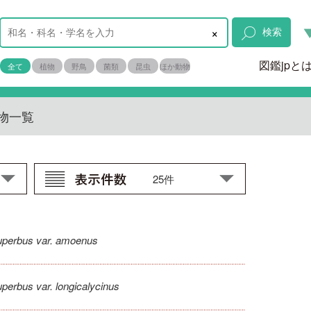
×
検索
図鑑jpと
全て
植物
野鳥
菌類
昆虫
ほか動物
物一覧
uperbus var. amoenus
perbus var. longicalycinus