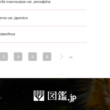
rtia macrocarpa var. yezoalpina
erna var. japonica
ateriflora
3
4
5
6
>>