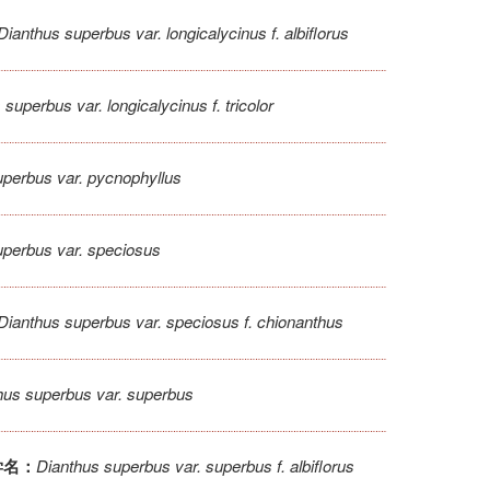
Dianthus superbus var. longicalycinus f. albiflorus
superbus var. longicalycinus f. tricolor
uperbus var. pycnophyllus
uperbus var. speciosus
Dianthus superbus var. speciosus f. chionanthus
hus superbus var. superbus
Dianthus superbus var. superbus f. albiflorus
学名：