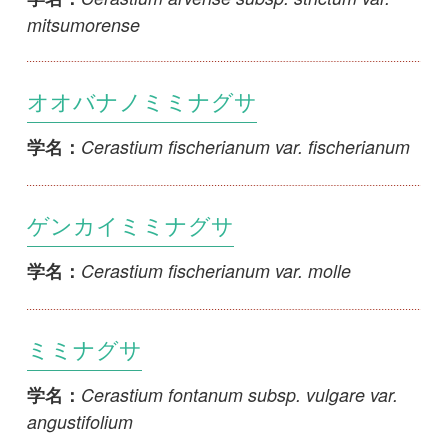
Cerastium fischerianum var. molle
学名：
ミミナグサ
Cerastium fontanum subsp. vulgare var.
学名：
angustifolium
オオミミナグサ
Cerastium fontanum subsp. vulgare var.
学名：
vulgare
コバノミミナグサ
Cerastium furcatum var. ibukiense
学名：
タガソデソウ