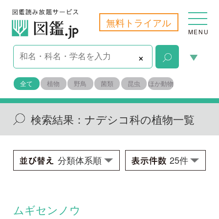
無料トライアル
MENU
×
全て
植物
野鳥
菌類
昆虫
ほか動物
検索結果：
ナデシコ科の植物一覧
ムギセンノウ
Agrostemma githago
学名：