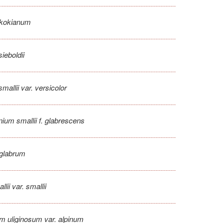
ikokianum
ieboldii
mallii var. versicolor
nium smallii f. glabrescens
 glabrum
ii var. smallii
m uliginosum var. alpinum