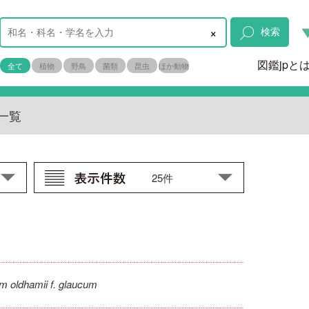
×
検索
図鑑jpと
全て
植物
野鳥
菌類
昆虫
ほか動物
一覧
m oldhamii f. glaucum