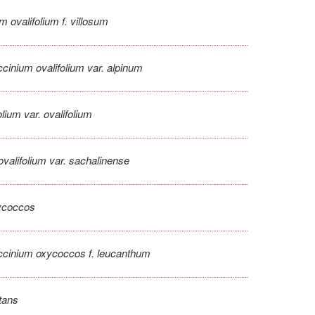
m ovalifolium f. villosum
cinium ovalifolium var. alpinum
lium var. ovalifolium
valifolium var. sachalinense
ycoccos
ccinium oxycoccos f. leucanthum
tans