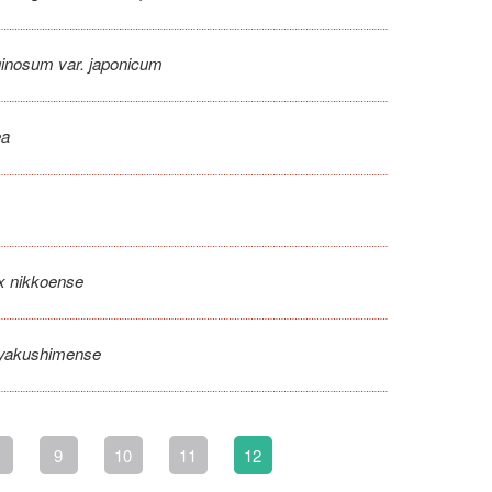
ginosum var. japonicum
ea
x nikkoense
 yakushimense
9
10
11
12