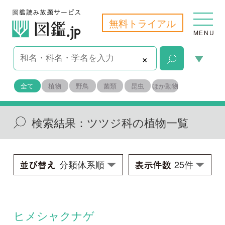
無料トライアル
MENU
×
全て
植物
野鳥
菌類
昆虫
ほか動物
検索結果：
ツツジ科の植物一覧
ヒメシャクナゲ
Andromeda polifolia
学名：