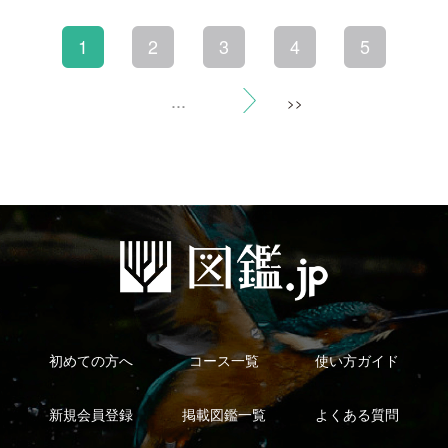
利用規約
有料会員利用規約
お問い合わせ
プライバ
｜
｜
｜
シーについて
特定商取引法に基づく表示
運営会社
インプレスグル
｜
｜
ープ
Copyright ©2016 Yama-kei Publishers co.,Ltd.
An impress Group Company. All rights reserved.