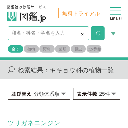
無料トライアル
MENU
×
全て
植物
野鳥
菌類
昆虫
ほか動物
検索結果：
キキョウ科の植物一覧
ツリガネニンジン
Adenophora triphylla var. japonica
学名：