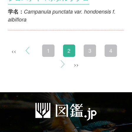
利用規約
有料会員利用規約
お問い合わせ
プライバ
｜
｜
｜
シーについて
特定商取引法に基づく表示
運営会社
インプレスグル
｜
｜
ープ
Copyright ©2016 Yama-kei Publishers co.,Ltd.
An impress Group Company. All rights reserved.