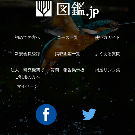
新規会員登録
掲載図鑑一覧
よくある質問
法人・研究機関で
質問・報告掲示板
補足リンク集
ご利用の方へ
マイページ
利用規約
有料会員利用規約
お問い合わせ
プライバ
｜
｜
｜
シーについて
特定商取引法に基づく表示
運営会社
インプレスグル
｜
｜
ープ