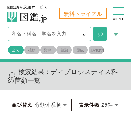
無料トライアル
MENU
×
全て
植物
野鳥
菌類
昆虫
ほか動物
検索結果：
ディプロシスティス科
の菌類一覧
オオミノツチグリ
Astraeus hygrometricus f. macrosporus
学名：