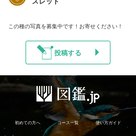
新規会員登録
掲載図鑑一覧
よくある質問
法人・研究機関で
質問・報告掲示板
補足リンク集
ご利用の方へ
マイページ
利用規約
有料会員利用規約
お問い合わせ
プライバ
｜
｜
｜
シーについて
特定商取引法に基づく表示
運営会社
インプレスグル
｜
｜
ープ