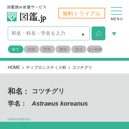
無料トライアル
MENU
×
全て
植物
野鳥
菌類
昆虫
ほか動物
HOME
>
ディプロシスティス科
>
コツチグリ
和名 :
コツチグリ
学名：
Astraeus koreanus
担子菌門 ハラタケ綱
目名：
イグチ目