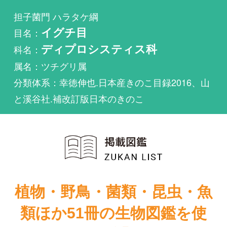
科名：
ディプロシスティス科
属名：ツチグリ属
分類体系：幸徳伸也.日本産きのこ目録2016、山
と溪谷社.補改訂版日本のきのこ
植物・野鳥・菌類・昆虫・魚
類ほか51冊の生物図鑑を使
い放題
まずは無料トライアル
原色日本新菌類
新装版山溪フィ
図鑑（Ⅱ）
ールドブック