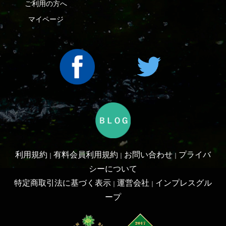
利用規約
有料会員利用規約
お問い合わせ
プライバ
｜
｜
｜
シーについて
特定商取引法に基づく表示
運営会社
インプレスグル
｜
｜
ープ
Copyright ©2016 Yama-kei Publishers co.,Ltd.
An impress Group Company. All rights reserved.