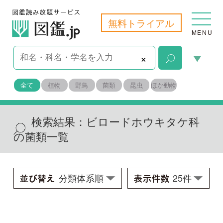
無料トライアル
MENU
×
全て
植物
野鳥
菌類
昆虫
ほか動物
検索結果：
ビロードホウキタケ科
の菌類一覧
ビロードホウキタケ
Aphelaria dendroides
学名：