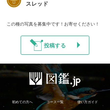
新規会員登録
掲載図鑑一覧
よくある質問
法人・研究機関で
質問・報告掲示板
補足リンク集
ご利用の方へ
マイページ
利用規約
有料会員利用規約
お問い合わせ
プライバ
｜
｜
｜
シーについて
特定商取引法に基づく表示
運営会社
インプレスグル
｜
｜
ープ