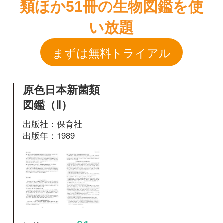
原色日本新菌類
図鑑（Ⅱ）
出版社：保育社
出版年：1989
91
掲載ページ：
ペ
ージ
図鑑を開く