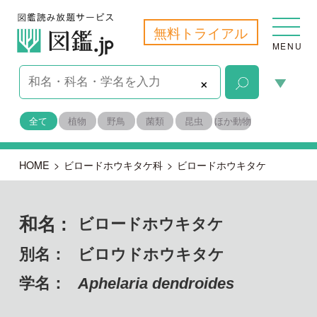
無料トライアル
MENU
×
全て
植物
野鳥
菌類
昆虫
ほか動物
HOME
>
ビロードホウキタケ科
>
ビロードホウキタケ
和名 :
ビロードホウキタケ
別名：
ビロウドホウキタケ
学名：
Aphelaria dendroides
担子菌門 ハラタケ綱