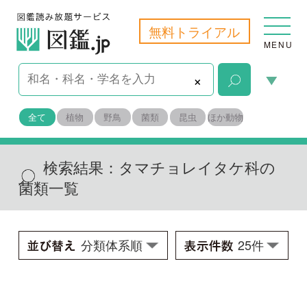
無料トライアル
MENU
×
全て
植物
野鳥
菌類
昆虫
ほか動物
検索結果：
タマチョレイタケ科の
菌類一覧
ツヤウチワタケ
Microporus vernicipes
学名：