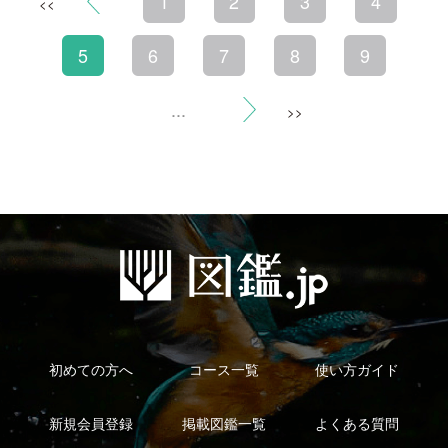
利用規約
有料会員利用規約
お問い合わせ
プライバ
｜
｜
｜
シーについて
特定商取引法に基づく表示
運営会社
インプレスグル
｜
｜
ープ
Copyright ©2016 Yama-kei Publishers co.,Ltd.
An impress Group Company. All rights reserved.