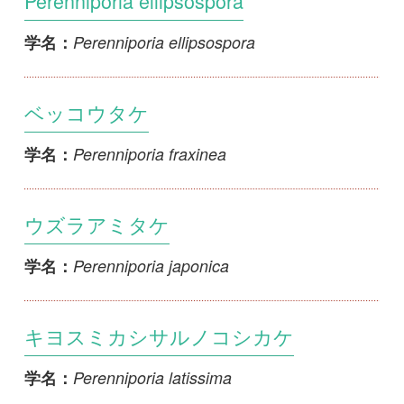
Perenniporia maackiae
学名：
ウスキアナタケ
Perenniporia medulla-panis
学名：
サワフタギタケ
Perenniporia minutissima
学名：
1
2
3
4
<<
5
6
7
8
9
...
>>