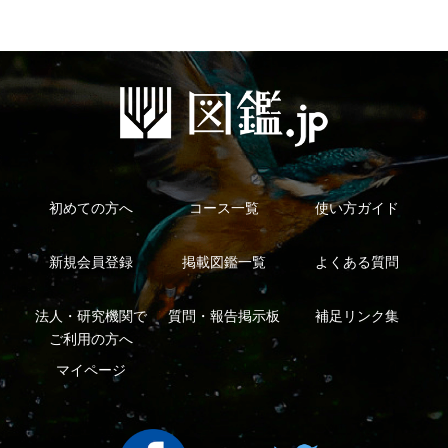
利用規約
有料会員利用規約
お問い合わせ
プライバ
｜
｜
｜
シーについて
特定商取引法に基づく表示
運営会社
インプレスグル
｜
｜
ープ
Copyright ©2016 Yama-kei Publishers co.,Ltd.
An impress Group Company. All rights reserved.