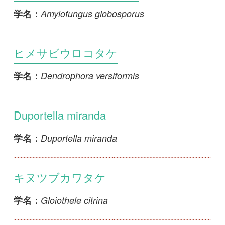
ヒメサビウロコタケ
Dendrophora versiformis
学名：
Duportella miranda
Duportella miranda
学名：
キヌツブカワタケ
Gloiothele citrina
学名：
Odontia wrightii
Odontia wrightii
学名：
Peniophora bicornis