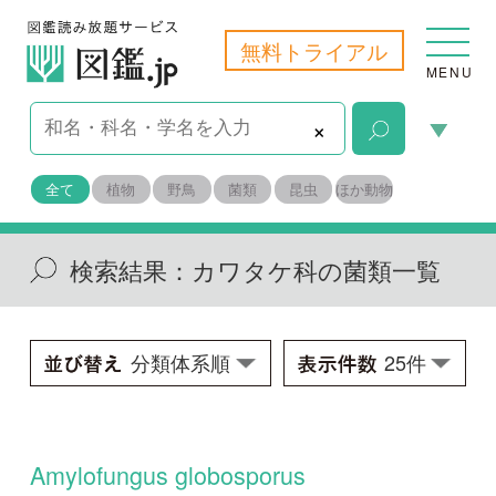
無料トライアル
MENU
×
全て
植物
野鳥
菌類
昆虫
ほか動物
検索結果：
カワタケ科の菌類一覧
Amylofungus globosporus
Amylofungus globosporus
学名：