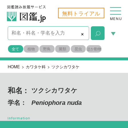
無料トライアル
MENU
×
全て
植物
野鳥
菌類
昆虫
ほか動物
HOME
>
カワタケ科
>
ツクシカワタケ
和名 :
ツクシカワタケ
学名：
Peniophora nuda
担子菌門 ハラタケ綱
目名：
ベニタケ目