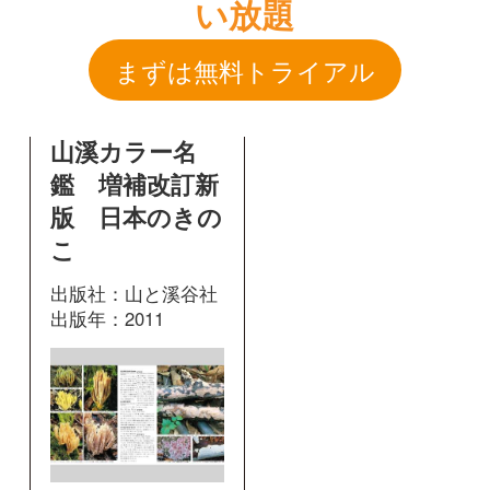
版 日本のきの
こ
出版社：山と溪谷社
出版年：2011
419
掲載ページ：
ページ
図鑑を開く