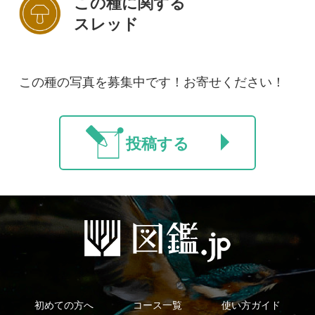
新規会員登録
掲載図鑑一覧
よくある質問
法人・研究機関で
質問・報告掲示板
補足リンク集
ご利用の方へ
マイページ
利用規約
有料会員利用規約
お問い合わせ
プライバ
｜
｜
｜
シーについて
特定商取引法に基づく表示
運営会社
インプレスグル
｜
｜
ープ