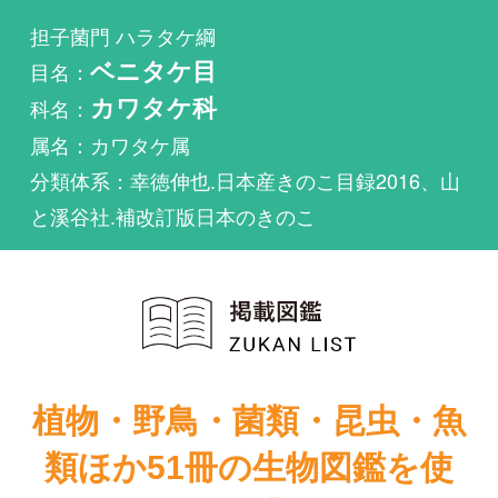
科名：
カワタケ科
属名：カワタケ属
分類体系：幸徳伸也.日本産きのこ目録2016、山
と溪谷社.補改訂版日本のきのこ
植物・野鳥・菌類・昆虫・魚
類ほか51冊の生物図鑑を使
い放題
まずは無料トライアル
山溪カラー名
鑑 増補改訂新