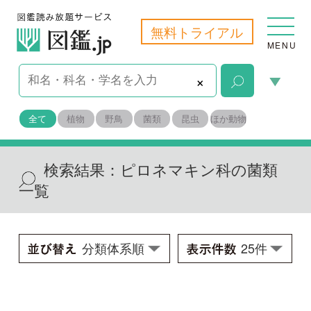
無料トライアル
MENU
×
全て
植物
野鳥
菌類
昆虫
ほか動物
検索結果：
ピロネマキン科の菌類
一覧
ヒイロチャワンタケ
Aleuria aurantia
学名：