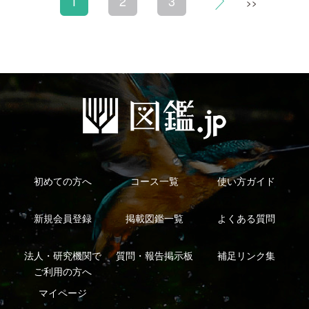
シーについて
特定商取引法に基づく表示
運営会社
インプレスグル
｜
｜
ープ
Copyright ©2016 Yama-kei Publishers co.,Ltd.
An impress Group Company. All rights reserved.