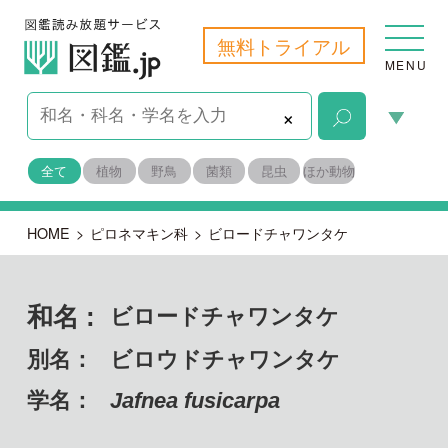
無料トライアル
MENU
×
全て
植物
野鳥
菌類
昆虫
ほか動物
HOME
>
ピロネマキン科
>
ビロードチャワンタケ
和名 :
ビロードチャワンタケ
別名：
ビロウドチャワンタケ
学名：
Jafnea fusicarpa
子のう菌門 チャワンタケ綱