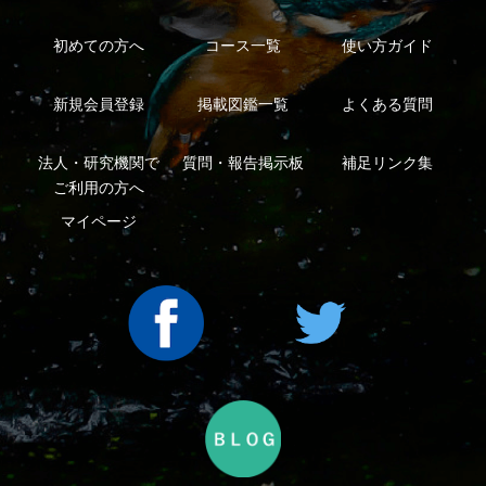
利用規約
有料会員利用規約
お問い合わせ
プライバ
｜
｜
｜
シーについて
特定商取引法に基づく表示
運営会社
インプレスグル
｜
｜
ープ
Copyright ©2016 Yama-kei Publishers co.,Ltd.
An impress Group Company. All rights reserved.