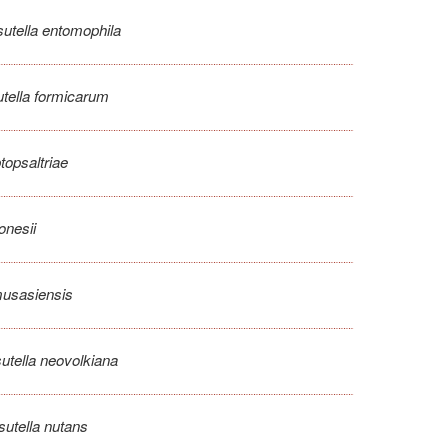
sutella entomophila
utella formicarum
topsaltriae
jonesii
musasiensis
sutella neovolkiana
sutella nutans