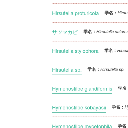
Hirsutella proturicola
Hirsut
学名：
サツマカビ
Hirsutella satum
学名：
Hirsutella stylophora
Hirsut
学名：
Hirsutella sp.
Hirsutella sp.
学名：
Hymenostilbe glandiformis
学名
Hymenostilbe kobayasii
H
学名：
Hymenostilbe mycetophila
学名