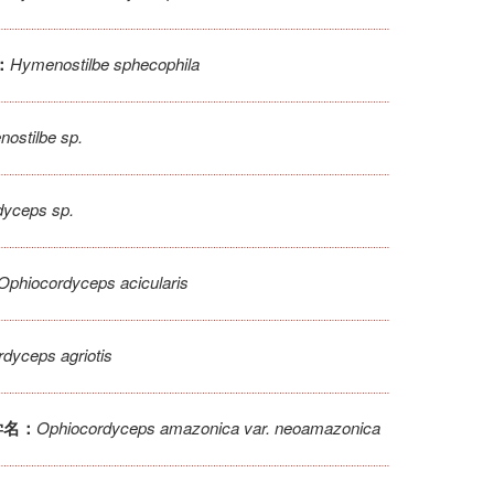
Hymenostilbe sphecophila
：
ostilbe sp.
dyceps sp.
Ophiocordyceps acicularis
dyceps agriotis
Ophiocordyceps amazonica var. neoamazonica
学名：