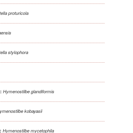
ella proturicola
aensis
ella stylophora
Hymenostilbe glandiformis
：
ymenostilbe kobayasii
Hymenostilbe mycetophila
：