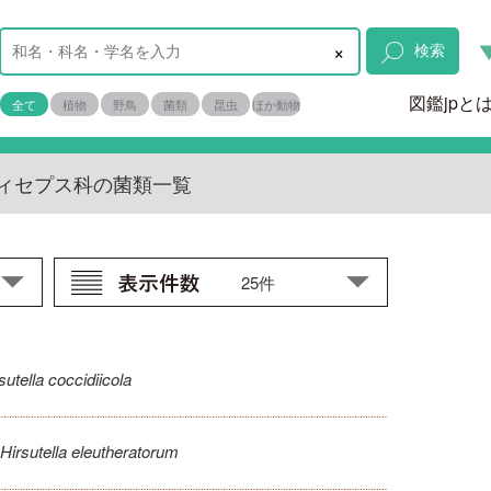
×
検索
図鑑jpと
全て
植物
野鳥
菌類
昆虫
ほか動物
ィセプス科の菌類一覧
sutella coccidiicola
Hirsutella eleutheratorum