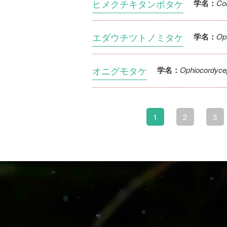
ヒメクチキタンポタケ
Co
学名：
エダウチツトノミタケ
Op
学名：
オニグモタケ
Ophiocordyce
学名：
1
2
3