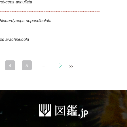
rdyceps annullata
hiocordyceps appendiculata
ps arachneicola
4
5
...
>>