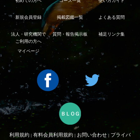
シーについて
特定商取引法に基づく表示
運営会社
インプレスグル
｜
｜
ープ
Copyright ©2016 Yama-kei Publishers co.,Ltd.
An impress Group Company. All rights reserved.