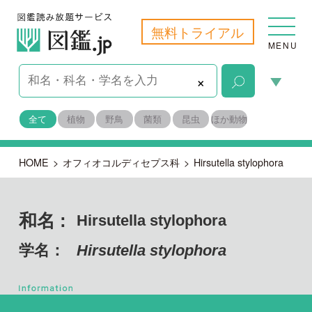
無料トライアル
MENU
×
全て
植物
野鳥
菌類
昆虫
ほか動物
HOME
>
オフィオコルディセプス科
>
Hirsutella stylophora
和名 :
Hirsutella stylophora
学名：
Hirsutella stylophora
子のう菌門 フンタマカビ綱
目名：
ニクザキン目