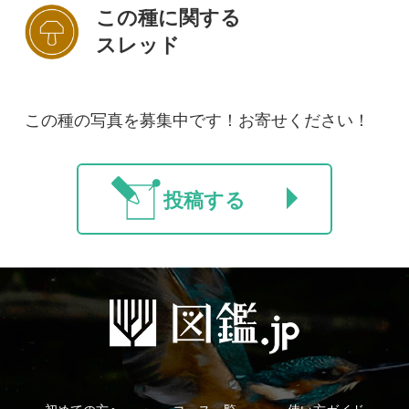
初めての方へ
コース一覧
使い方ガイド
新規会員登録
掲載図鑑一覧
よくある質問
法人・研究機関で
質問・報告掲示板
補足リンク集
ご利用の方へ
マイページ
利用規約
有料会員利用規約
お問い合わせ
プライバ
｜
｜
｜