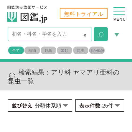
無料トライアル
MENU
×
全て
植物
野鳥
菌類
昆虫
ほか動物
検索結果：
アリ科 ヤマアリ亜科の
昆虫一覧
ツヤクロヤマアリ
Formica candida
学名：