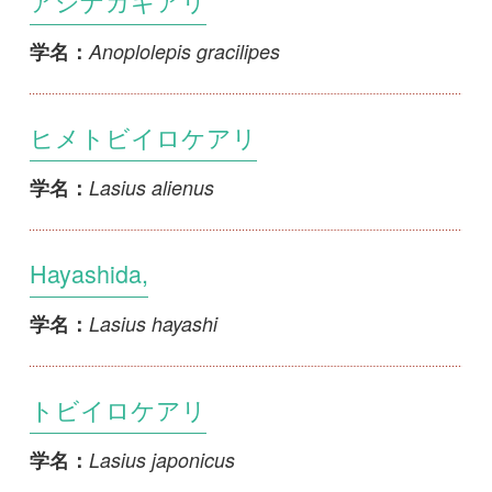
Lasius productus
学名：
カワラケアリ
Lasius sakagamii
学名：
モリシタクサアリ
Lasius capitatus
学名：
1
2
3
4
>>