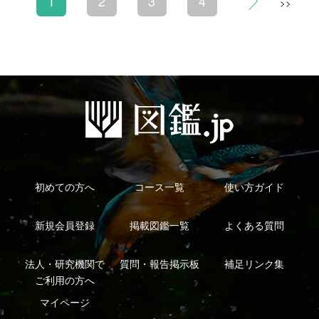
シーについて
特定商取引法に基づく表示
運営会社
インプレスグル
｜
｜
ープ
Copyright ©2016 Yama-kei Publishers co.,Ltd.
An impress Group Company. All rights reserved.