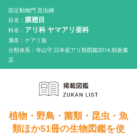
科名：
アリ科 ヤマアリ亜科
属名：ケアリ族
分類体系：寺山守.日本産アリ類図鑑2014,朝倉書
店
植物・野鳥・菌類・昆虫・魚
類ほか51冊の生物図鑑を使
い放題
まずは無料トライアル
日本産アリ類図
鑑