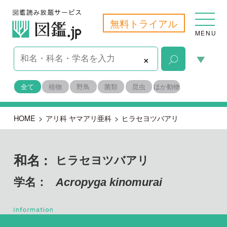
無料トライアル
MENU
×
全て
植物
野鳥
菌類
昆虫
ほか動物
HOME
>
アリ科 ヤマアリ亜科
>
ヒラセヨツバアリ
和名 :
ヒラセヨツバアリ
学名：
Acropyga kinomurai
節足動物門 昆虫綱
目名：
膜翅目