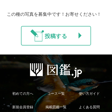
法人・研究機関で
質問・報告掲示板
補足リンク集
ご利用の方へ
マイページ
利用規約
有料会員利用規約
お問い合わせ
プライバ
｜
｜
｜
シーについて
特定商取引法に基づく表示
運営会社
インプレスグル
｜
｜
ープ