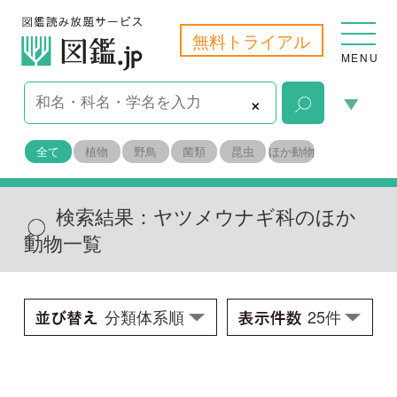
無料トライアル
MENU
×
全て
植物
野鳥
菌類
昆虫
ほか動物
検索結果：
ヤツメウナギ科のほか
動物一覧
ミツバヤツメ
Entosphenus tridentatus
学名：