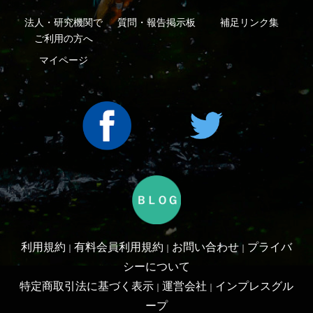
利用規約
有料会員利用規約
お問い合わせ
プライバ
｜
｜
｜
シーについて
特定商取引法に基づく表示
運営会社
インプレスグル
｜
｜
ープ
Copyright ©2016 Yama-kei Publishers co.,Ltd.
An impress Group Company. All rights reserved.