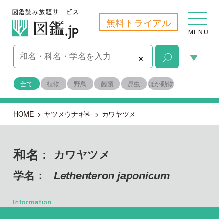
無料トライアル
MENU
×
全て
植物
野鳥
菌類
昆虫
ほか動物
HOME
>
ヤツメウナギ科
>
カワヤツメ
和名 :
カワヤツメ
学名：
Lethenteron japonicum
脊索動物門
目名：
ヤツメウナギ目