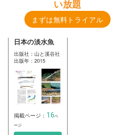
出版社：山と溪谷社
出版年：2015
16
掲載ページ：
ペ
ージ
図鑑を開く
和名：