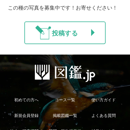
法人・研究機関で
質問・報告掲示板
補足リンク集
ご利用の方へ
マイページ
利用規約
有料会員利用規約
お問い合わせ
プライバ
｜
｜
｜
シーについて
特定商取引法に基づく表示
運営会社
インプレスグル
｜
｜
ープ