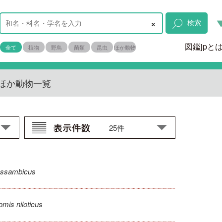
×
検索
図鑑jpと
全て
植物
野鳥
菌類
昆虫
ほか動物
ほか動物一覧
ossambicus
mis niloticus