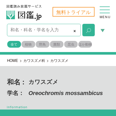
無料トライアル
MENU
×
全て
植物
野鳥
菌類
昆虫
ほか動物
HOME
>
カワスズメ科
>
カワスズメ
和名 :
カワスズメ
学名：
Oreochromis mossambicus
脊索動物門
目名：
スズキ目