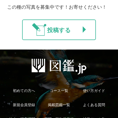
法人・研究機関で
質問・報告掲示板
補足リンク集
ご利用の方へ
マイページ
利用規約
有料会員利用規約
お問い合わせ
プライバ
｜
｜
｜
シーについて
特定商取引法に基づく表示
運営会社
インプレスグル
｜
｜
ープ