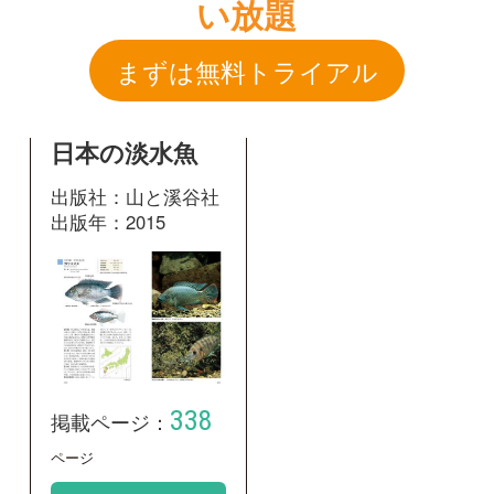
出版社：山と溪谷社
出版年：2015
338
掲載ページ：
ページ
図鑑を開く
和名：