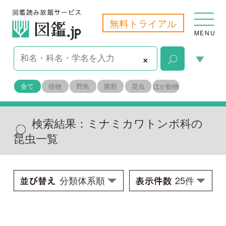
無料トライアル
MENU
×
全て
植物
野鳥
菌類
昆虫
ほか動物
検索結果：
ミナミカワトンボ科の
昆虫一覧
チビカワトンボ
Bayadera ishigakiana
学名：