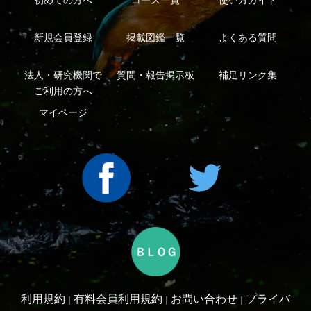
利用規約
有料会員利用規約
お問い合わせ
プライバ
｜
｜
｜
シーについて
特定商取引法に基づく表示
運営会社
インプレスグル
｜
｜
ープ
Copyright ©2016 Yama-kei Publishers co.,Ltd.
An impress Group Company. All rights reserved.