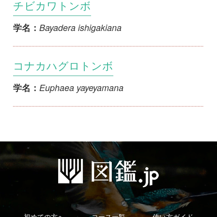
コナカハグロトンボ
Euphaea yayeyamana
学名：
初めての方へ
コース一覧
使い方ガイド
新規会員登録
掲載図鑑一覧
よくある質問
法人・研究機関で
質問・報告掲示板
補足リンク集
ご利用の方へ
マイページ