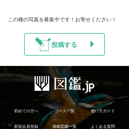
利用規約
有料会員利用規約
お問い合わせ
プライバ
｜
｜
｜
シーについて
特定商取引法に基づく表示
運営会社
インプレスグル
｜
｜
ープ
Copyright ©2016 Yama-kei Publishers co.,Ltd.
An impress Group Company. All rights reserved.