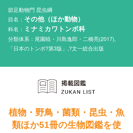
科名：
ミナミカワトンボ科
分類体系：尾園暁・川島逸郎・二橋亮(2017),
「日本のトンボ?第3版」,?文一総合出版
植物・野鳥・菌類・昆虫・魚
類ほか51冊の生物図鑑を使
い放題
まずは無料トライアル
日本産トンボ目
日本産トンボ目
幼虫検索図説
幼虫検索図説