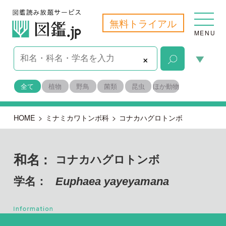
無料トライアル
MENU
×
全て
植物
野鳥
菌類
昆虫
ほか動物
HOME
>
ミナミカワトンボ科
>
コナカハグロトンボ
和名 :
コナカハグロトンボ
学名：
Euphaea yayeyamana
節足動物門 昆虫綱
目名：
その他（ほか動物）