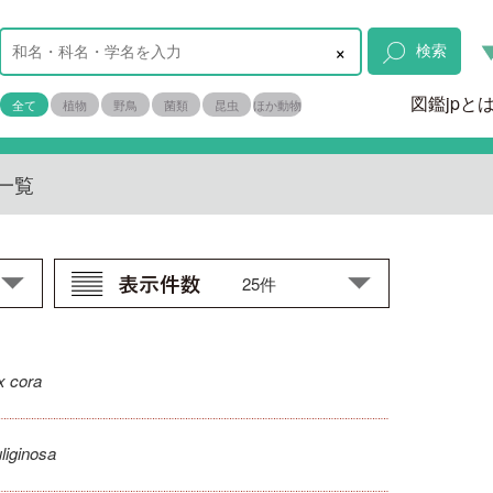
×
検索
図鑑jpと
全て
植物
野鳥
菌類
昆虫
ほか動物
一覧
x cora
liginosa