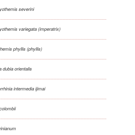
yothemis severini
othemis variegata (imperatrix)
emis phyllis (phyllis)
 dubia orientalis
rhinia intermedia ijimai
colombii
inianum