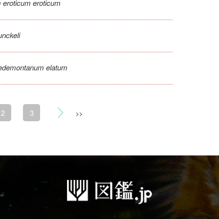
eroticum eroticum
nckeli
edemontanum elatum
2
3
>>