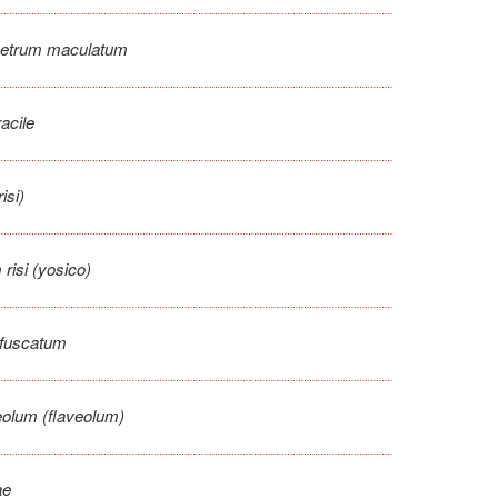
etrum maculatum
acile
isi)
risi (yosico)
fuscatum
olum (flaveolum)
ae