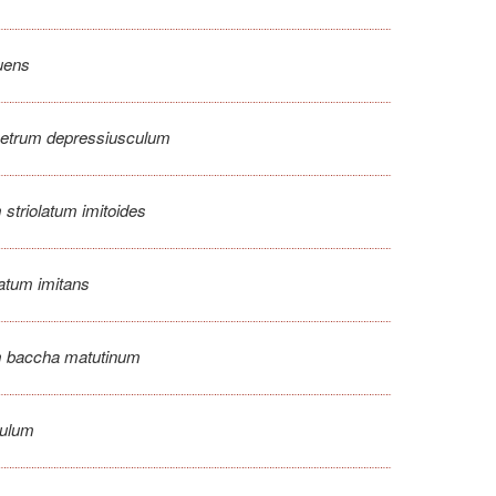
uens
trum depressiusculum
striolatum imitoides
tum imitans
 baccha matutinum
ulum