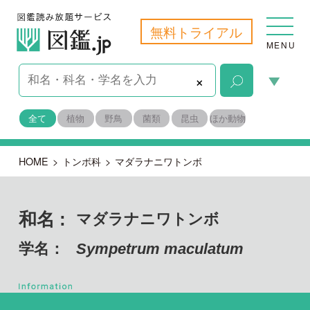
無料トライアル
MENU
×
全て
植物
野鳥
菌類
昆虫
ほか動物
HOME
>
トンボ科
>
マダラナニワトンボ
和名 :
マダラナニワトンボ
学名：
Sympetrum maculatum
節足動物門 昆虫綱
目名：
トンボ目 不均翅亜目