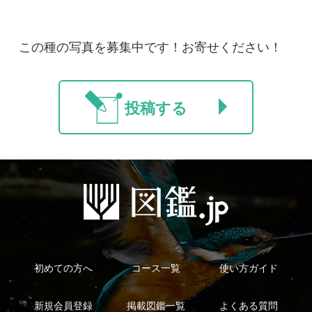
利用規約
有料会員利用規約
お問い合わせ
プライバ
｜
｜
｜
シーについて
特定商取引法に基づく表示
運営会社
インプレスグル
｜
｜
ープ
Copyright ©2016 Yama-kei Publishers co.,Ltd.
An impress Group Company. All rights reserved.