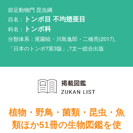
科名：
トンボ科
分類体系：尾園暁・川島逸郎・二橋亮(2017),
「日本のトンボ?第3版」,?文一総合出版
植物・野鳥・菌類・昆虫・魚
類ほか51冊の生物図鑑を使
い放題
まずは無料トライアル
日本産トンボ目
日本産トンボ目
幼虫検索図説
幼虫検索図説