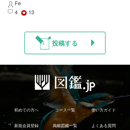
利用規約
有料会員利用規約
お問い合わせ
プライバ
｜
｜
｜
シーについて
特定商取引法に基づく表示
運営会社
インプレスグル
｜
｜
ープ
Copyright ©2016 Yama-kei Publishers co.,Ltd.
An impress Group Company. All rights reserved.