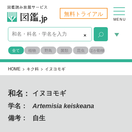
無料トライアル
MENU
×
全て
植物
野鳥
菌類
昆虫
ほか動物
HOME
>
キク科
>
イヌヨモギ
和名 :
イヌヨモギ
学名：
Artemisia keiskeana
備考：
自生
目名：
キク目