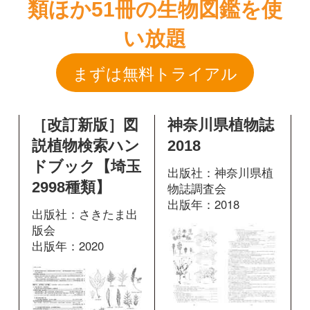
［改訂新版］図
神奈川県植物誌
説植物検索ハン
2018
ドブック【埼玉
出版社：神奈川県植
2998種類】
物誌調査会
出版年：2018
出版社：さきたま出
版会
出版年：2020
1609
掲載ページ：
ページ
404
掲載ページ：
図鑑を開く
ページ
図鑑を開く
野に咲く花 増
神奈川県植物誌