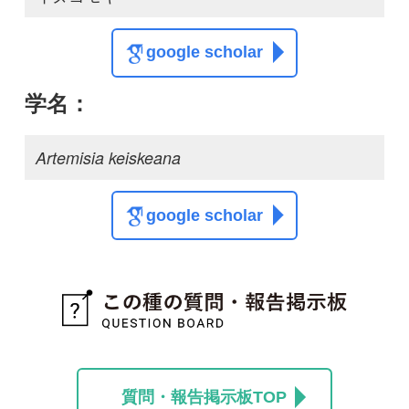
この種に関する
スレッド
解決
専門家の回答
ヨモギの仲間？
Fe
4
13