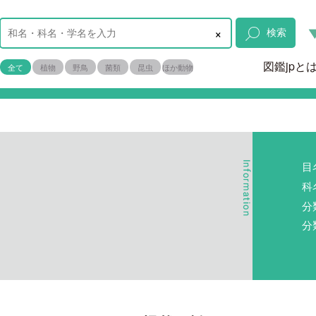
×
検索
図鑑jpと
全て
植物
野鳥
菌類
昆虫
ほか動物
目
科
分
分