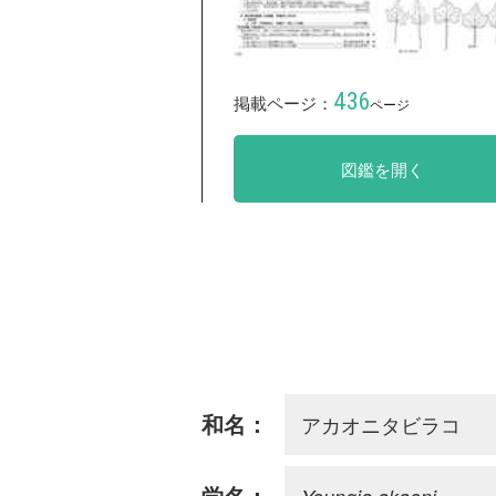
436
掲載ページ：
ページ
図鑑を開く
アカオニタビラコ
和名：