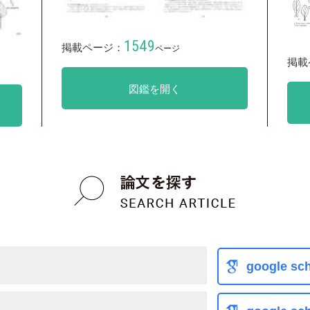
1549
掲載ページ：
ページ
掲載
図鑑を開く
google sch