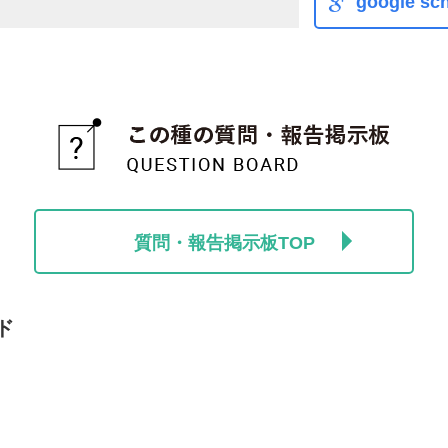
google sch
質問・報告掲示板TOP
ド