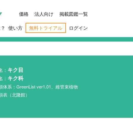
価格
法人向け
掲載図鑑一覧
は？
使い方
無料トライアル
ログイン
名：
キク目
名：
キク科
類体系：GreenList ver1.01、維管束植物
類表（北隆館）