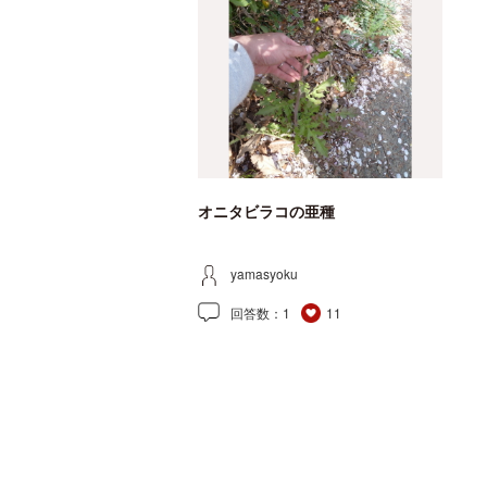
オニタビラコの亜種
yamasyoku
回答数：
1
11