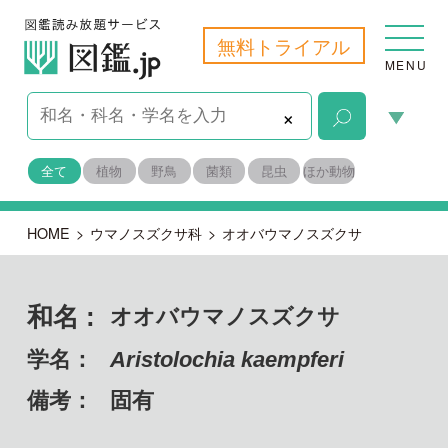
無料トライアル
MENU
×
全て
植物
野鳥
菌類
昆虫
ほか動物
HOME
>
ウマノスズクサ科
>
オオバウマノスズクサ
和名 :
オオバウマノスズクサ
学名：
Aristolochia kaempferi
備考：
固有
目名：
コショウ目