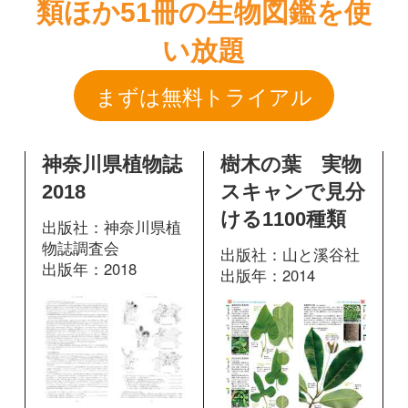
神奈川県植物誌
樹木の葉 実物
2018
スキャンで見分
ける1100種類
出版社：神奈川県植
物誌調査会
出版社：山と溪谷社
出版年：2018
出版年：2014
222
掲載ページ：
94
掲載ページ：
ペー
ページ
ジ
図鑑を開く
図鑑を開く
高尾山に咲く花
箱根に咲く花
出版社：有隣堂
出版社：有隣堂
出版年：2021
出版年：2024