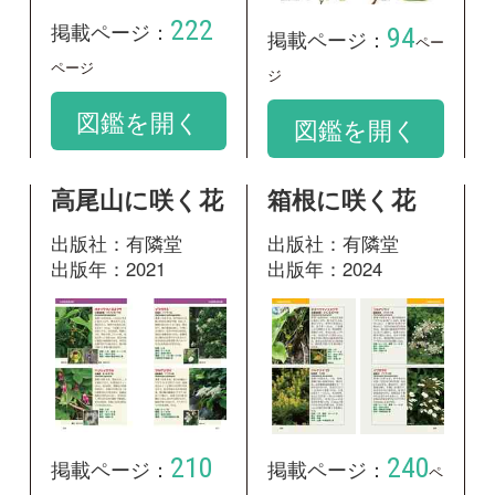
210
240
掲載ページ：
掲載ページ：
ペ
ページ
ージ
図鑑を開く
図鑑を開く
山に咲く花 増
神奈川県植物誌
補改訂新版
2001
出版社：山と溪谷社
出版社：神奈川県立
出版年：2013
生命の星・地球博物
館
出版年：2001