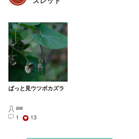
初めての方へ
コース一覧
使い方ガイド
新規会員登録
掲載図鑑一覧
よくある質問
法人・研究機関で
質問・報告掲示板
補足リンク集
ご利用の方へ
マイページ
利用規約
有料会員利用規約
お問い合わせ
プライバ
｜
｜
｜