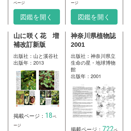
18
掲載ページ：
ペ
ージ
722
掲載ページ：
ペ
図鑑を開く
ージ
図鑑を開く
和名：
オオバウマノスズクサ
google scholar