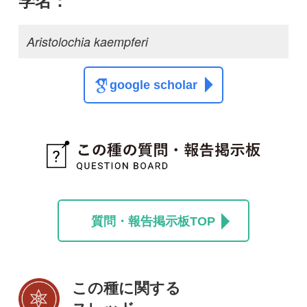
ぱっと見ウツボカズラ
aw
1
13
投稿する