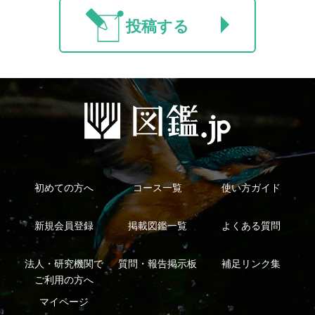
シーについて
特定商取引法に基づく表示
運営会社
インプレスグル
｜
｜
ープ
Copyright ©2016 Yama-kei Publishers co.,Ltd.
An impress Group Company. All rights reserved.