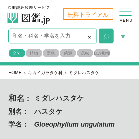
無料トライアル
MENU
×
全て
植物
野鳥
菌類
昆虫
ほか動物
HOME
>
キカイガラタケ科
>
ミダレハスタケ
和名 :
ミダレハスタケ
別名：
ハスタケ
学名：
Gloeophyllum ungulatum
担子菌門 ハラタケ綱