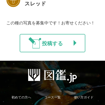
新規会員登録
掲載図鑑一覧
よくある質問
法人・研究機関で
質問・報告掲示板
補足リンク集
ご利用の方へ
マイページ
利用規約
有料会員利用規約
お問い合わせ
プライバ
｜
｜
｜
シーについて
特定商取引法に基づく表示
運営会社
インプレスグル
｜
｜
ープ