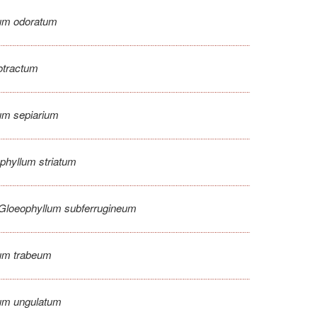
um odoratum
otractum
um sepiarium
phyllum striatum
Gloeophyllum subferrugineum
um trabeum
um ungulatum