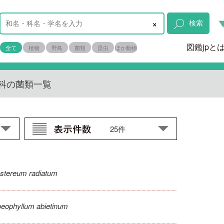
×
検索
図鑑jpと
全て
植物
野鳥
菌類
昆虫
ほか動物
科の菌類一覧
stereum radiatum
oeophyllum abietinum