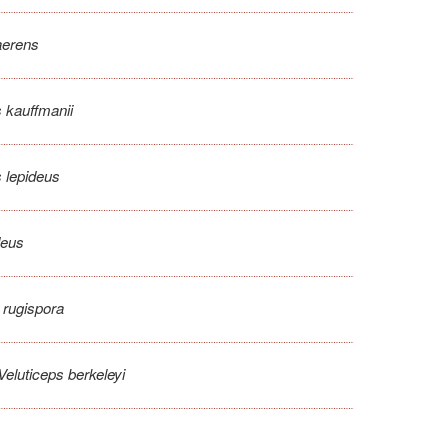
aerens
 kauffmanii
 lepideus
deus
a rugispora
Veluticeps berkeleyi