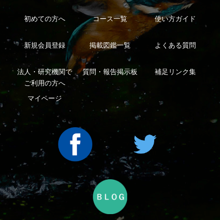
｜
｜
ープ
Copyright ©2016 Yama-kei Publishers co.,Ltd.
An impress Group Company. All rights reserved.