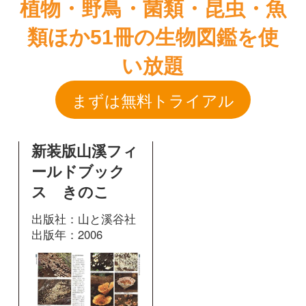
新装版山溪フィ
ールドブック
ス きのこ
出版社：山と溪谷社
出版年：2006
212
掲載ページ：
ページ
図鑑を開く