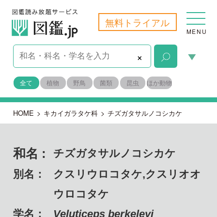
無料トライアル
MENU
×
全て
植物
野鳥
菌類
昆虫
ほか動物
HOME
>
キカイガラタケ科
>
チズガタサルノコシカケ
和名 :
チズガタサルノコシカケ
別名：
クスリウロコタケ,クスリオオ
ウロコタケ
学名：
Veluticeps berkeleyi