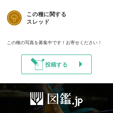
初めての方へ
コース一覧
使い方ガイド
新規会員登録
掲載図鑑一覧
よくある質問
法人・研究機関で
質問・報告掲示板
補足リンク集
ご利用の方へ
マイページ
利用規約
有料会員利用規約
お問い合わせ
プライバ
｜
｜
｜
シーについて
特定商取引法に基づく表示
運営会社
インプレスグル