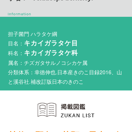
担子菌門 ハラタケ綱
目名：
キカイガラタケ目
科名：
キカイガラタケ科
属名：チズガタサルノコシカケ属
分類体系：幸徳伸也.日本産きのこ目録2016、山
と溪谷社.補改訂版日本のきのこ
植物・野鳥・菌類・昆虫・魚
類ほか51冊の生物図鑑を使
い放題
まずは無料トライアル