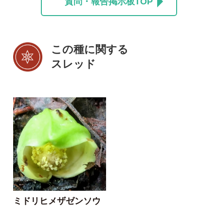
ミドリヒメザゼンソウ
shioyawho
0
3
投稿する
初めての方へ
コース一覧
使い方ガイド