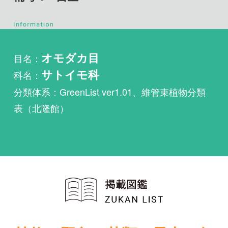
目名：
オモダカ目
科名：
サトイモ科
分類体系：GreenList ver1.01、維管束植物分類
表（北隆館）
植物・野鳥・菌類・昆虫・魚
類ほか51冊の生物図鑑を使
い放題
まずは無料トライアル