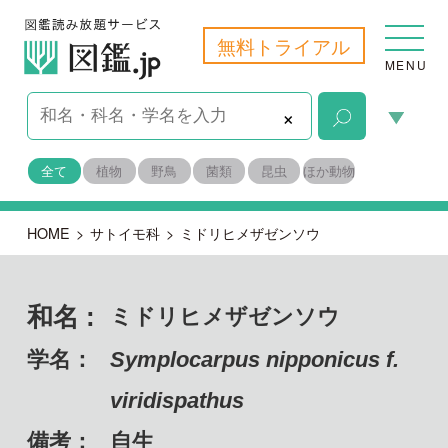
無料トライアル
MENU
×
全て
植物
野鳥
菌類
昆虫
ほか動物
HOME
>
サトイモ科
>
ミドリヒメザゼンソウ
和名 :
ミドリヒメザゼンソウ
学名：
Symplocarpus nipponicus f.
viridispathus
備考：
自生