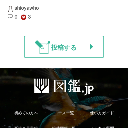
新規会員登録
掲載図鑑一覧
よくある質問
法人・研究機関で
質問・報告掲示板
補足リンク集
ご利用の方へ
マイページ
利用規約
有料会員利用規約
お問い合わせ
プライバ
｜
｜
｜
シーについて
特定商取引法に基づく表示
運営会社
インプレスグル
｜
｜
ープ