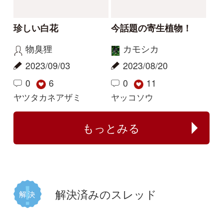
この花の写真を教えて
花の名前を教えてくだ
ください
さい
レザン
yoshim
2026/04/19
2025/07/11
2
1
1
タチガシワ
キツリフネ
解決
解決
植物の名前が分かる方
何のイチゴでしょう
教えてください。
か？
じゃがぽてこ
buntama
2025/06/01
2024/10/15