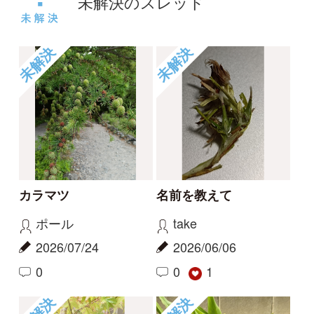
未解決
未解決
コヒロハハナヤスリか
草の名
トネハナヤスリ
rosy
kayo
2026/05/14
2026/06/06
0
0
未解決
未解決