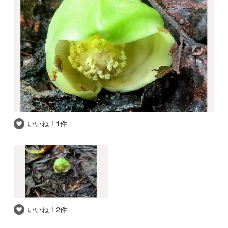
いいね！
1件
いいね！
2件
推察される和名
ミドリヒメザゼンソウ
自信度
★★★
撮影場所
青森県