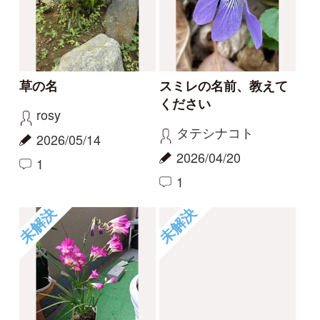
1
1
2
6
もっとみる
報告のスレッド
ハマハナヤスリ
コナギ、ミズアオイど
ちらでしょうか。