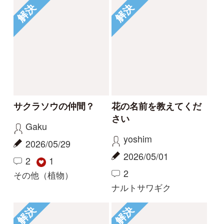
1
1
2
1
イシミカワ
ビロードイチゴ
解決
解決
コナギ、ミズアオイど
このコケは何でしょう
ちらでしょうか。
か。
カモノハシ
nonohana
2024/09/19
2024/06/09
3
2
1
コナギ
その他（植物）
もっとみる