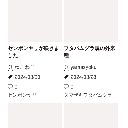
珍しい白花
今話題の寄生植物！
物臭狸
カモシカ
2023/09/03
2023/08/20
0
6
0
11
ヤツタカネアザミ
ヤッコソウ
もっとみる
解決済みのスレッド
解決
解決