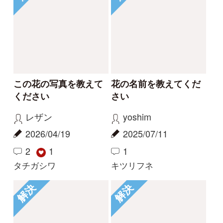
Tweets by i_zukanjp