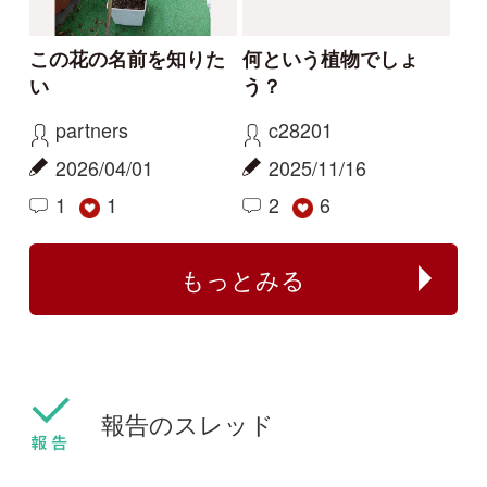
kayo
カモノハシ
2026/06/06
2024/09/19
0
1
ハマハナヤスリ
ミズアオイ
センボンヤリが咲きま
フタバムグラ属の外来
した
種
ねこねこ
yamasyoku
2024/03/30
2024/03/28
0
0
センボンヤリ
タマザキフタバムグラ