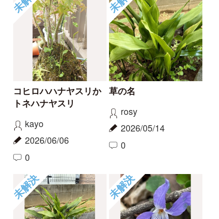
草の名
スミレの名前、教えて
ください
rosy
タテシナコト
2026/05/14
2026/04/20
1
1
未解決
未解決
この花の名前を知りた
何という植物でしょ
い
う？
partners
c28201
2026/04/01
2025/11/16