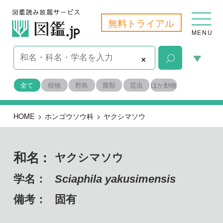
無料トライアル
MENU
×
全て
植物
野鳥
菌類
昆虫
ほか動物
HOME
>
ホンゴウソウ科
>
ヤクシマソウ
和名 :
ヤクシマソウ
学名：
Sciaphila yakusimensis
備考：
固有
目名：
タコノキ目