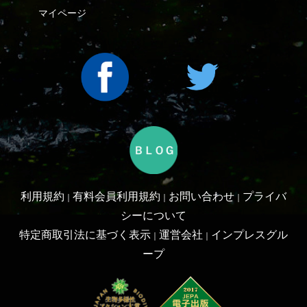
Copyright ©2016 Yama-kei Publishers co.,Ltd.
An impress Group Company. All rights reserved.