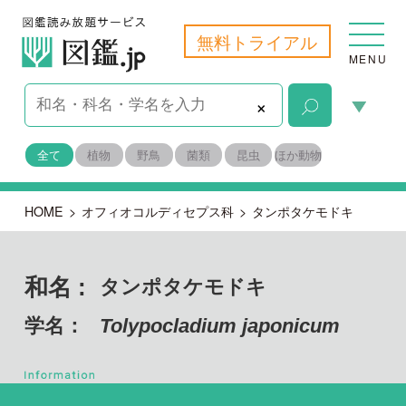
無料トライアル
MENU
×
全て
植物
野鳥
菌類
昆虫
ほか動物
HOME
>
オフィオコルディセプス科
>
タンポタケモドキ
和名 :
タンポタケモドキ
学名：
Tolypocladium japonicum
子のう菌門 フンタマカビ綱
目名：
ニクザキン目