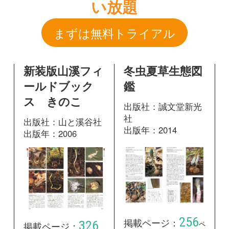
ス きのこ
出版社：誠文堂新光
社
出版社：山と溪谷社
出版年：2014
出版年：2006
256
掲載ページ：
326
ペ
掲載ページ：
ージ
ページ
図鑑を開く
図鑑を開く
山溪カラー名
鑑 増補改訂新
版 日本のきの
こ