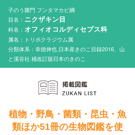
科名：
オフィオコルディセプス科
属名：トリポクラジウム属
分類体系：幸徳伸也.日本産きのこ目録2016、山
と溪谷社.補改訂版日本のきのこ
植物・野鳥・菌類・昆虫・魚
類ほか51冊の生物図鑑を使
い放題
まずは無料トライアル
新装版山溪フィ
冬虫夏草生態図
ールドブック
鑑