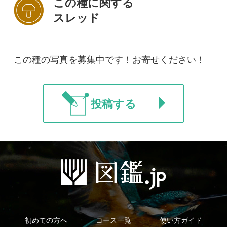
法人・研究機関で
質問・報告掲示板
補足リンク集
ご利用の方へ
マイページ
利用規約
有料会員利用規約
お問い合わせ
プライバ
｜
｜
｜
シーについて
特定商取引法に基づく表示
運営会社
インプレスグル
｜
｜
ープ