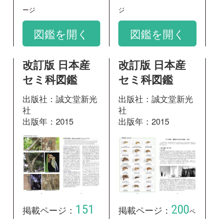
151
200
掲載ページ：
掲載ページ：
ペ
ページ
ージ
図鑑を開く
図鑑を開く
2018/07/06
昆虫
改訂版 日本産セミ科図鑑 音
声