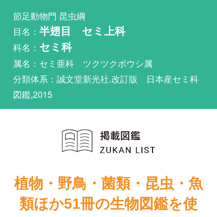
科名：
セミ科
属名：セミ亜科 ツクツクボウシ属
分類体系：誠文堂新光社.改訂版 日本産セミ科
図鑑,2015
植物・野鳥・菌類・昆虫・魚
類ほか51冊の生物図鑑を使
い放題
まずは無料トライアル
改訂版 日本産
改訂版 日本産
セミ科図鑑
セミ科図鑑