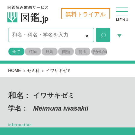
無料トライアル
MENU
×
全て
植物
野鳥
菌類
昆虫
ほか動物
HOME
>
セミ科
>
イワサキゼミ
和名 :
イワサキゼミ
学名：
Meimuna iwasakii
節足動物門 昆虫綱
目名：
半翅目 セミ上科