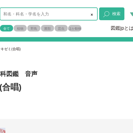
×
検索
図鑑jpと
全て
植物
野鳥
菌類
昆虫
ほか動物
キゼミ(合唱)
ミ科図鑑 音声
合唱)