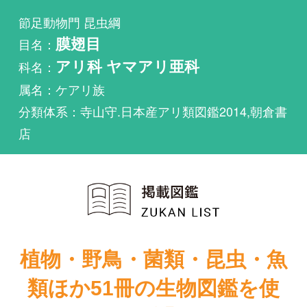
科名：
アリ科 ヤマアリ亜科
属名：ケアリ族
分類体系：寺山守.日本産アリ類図鑑2014,朝倉書
店
植物・野鳥・菌類・昆虫・魚
類ほか51冊の生物図鑑を使
い放題
まずは無料トライアル
日本産アリ類図
日本産アリ類図
鑑
鑑