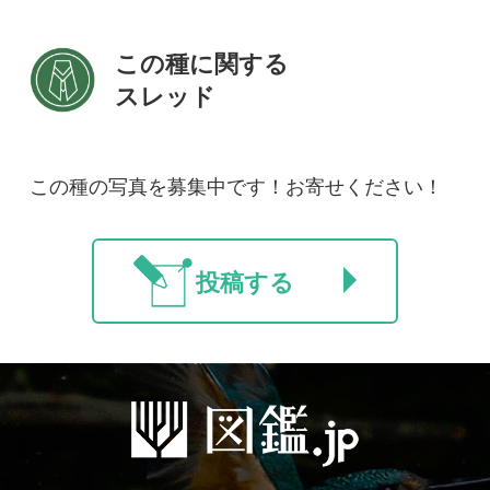
新規会員登録
掲載図鑑一覧
よくある質問
法人・研究機関で
質問・報告掲示板
補足リンク集
ご利用の方へ
マイページ
利用規約
有料会員利用規約
お問い合わせ
プライバ
｜
｜
｜
シーについて
特定商取引法に基づく表示
運営会社
インプレスグル
｜
｜
ープ