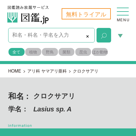
無料トライアル
MENU
×
全て
植物
野鳥
菌類
昆虫
ほか動物
HOME
>
アリ科 ヤマアリ亜科
>
クロクサアリ
和名 :
クロクサアリ
学名：
Lasius sp. A
節足動物門 昆虫綱
目名：
膜翅目